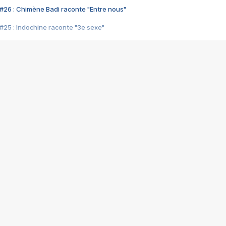
#26 : Chimène Badi raconte "Entre nous"
#25 : Indochine raconte "3e sexe"
#24 : Zaho raconte "C'est chelou"
#23 : Patrick Bruel raconte "Au café des délices"
#22 : Kyo raconte "Le chemin"
#21 : Nolwenn Leroy raconte "Cassé"
#20 : Patrick Hernandez raconte "Born to be alive"
#19 : Lorie raconte "Près de moi"
#18 : Michael Jones raconte "A nos actes manqués" (avec Jean-Jacque
#17 : Khaled raconte "Aïcha"
#16 : Corneille raconte "Parce qu'on vient de loin"
#15 : Indochine raconte "L'aventurier"