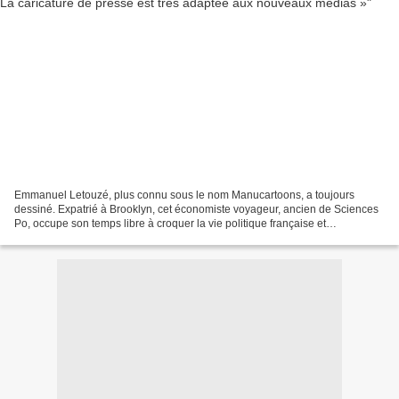
Emmanuel Letouzé, plus connu sous le nom Manucartoons, a toujours
dessiné. Expatrié à Brooklyn, cet économiste voyageur, ancien de Sciences
Po, occupe son temps libre à croquer la vie politique française et
américaine. Et ne désespère pas d'être un jour...